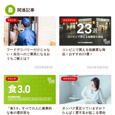
関連記事
新着記事
健康基礎知識
フードデリバリーだけじゃな
コンビニで買える低糖質な商
い！自分へのご褒美になるお
品！おすすめ23選！
うちご飯とは？
2022年8月9日
2022年10月25日
新着記事
健康基礎知識
「食3.0」すべての人に健康的
タンパク質足りていますか？
な食の選択肢を
たんぱく質不足が起こる理由