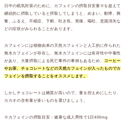
日中の眠気対策のために、カフェインの摂取目安量※を超えて
継続的に摂取していると摂取してしまうと、めまい、動悸、興
奮、ふるえ、不眠症、下痢、吐き気、胃痛、嘔吐、意識消失な
どの症状がみられることがあります。
カフェインには植物由来の天然カフェインと人工的に作られた
無水カフェインが存在し、無水カフェインには依存性や中毒性
があり、大量摂取による死亡事件の事例もあるため、
コーヒー
やお茶、チョコレートなどの天然カフェインが入ったものでカ
フェインを摂取することをオススメします。
しかしチョコレートは糖質が高いので、量を控えめにしたり、
カカオの含有量が多いものを選びましょう。
※カフェインの摂取目安：健康な成人男性で1日400mg