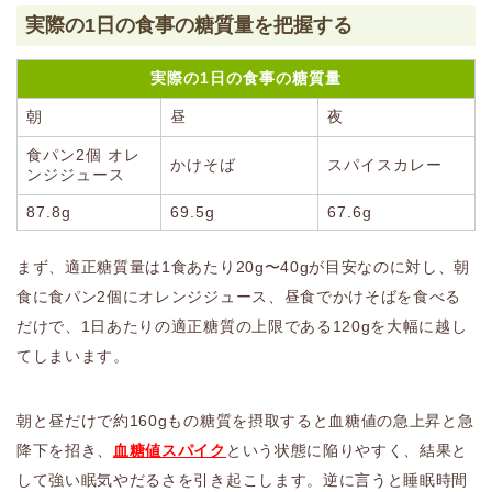
実際の1日の食事の糖質量を把握する
実際の1日の食事の糖質量
朝
昼
夜
食パン2個 オレ
かけそば
スパイスカレー
ンジジュース
87.8g
69.5g
67.6g
まず、適正糖質量は1食あたり20g〜40gが目安なのに対し、朝
食に食パン2個にオレンジジュース、昼食でかけそばを食べる
だけで、1日あたりの適正糖質の上限である120gを大幅に越し
てしまいます。
朝と昼だけで約160gもの糖質を摂取すると血糖値の急上昇と急
降下を招き、
血糖値スパイク
という状態に陥りやすく、結果と
して強い眠気やだるさを引き起こします。逆に言うと睡眠時間