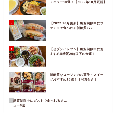
メニュー10選！【2022年10月更新】
2
【2022.10月更新】糖質制限中にフ
ァミマで食べれる低糖質パン！
3
【セブンイレブン】糖質制限中にお
すすめ!!糖質20g以下の食事！
4
低糖質なローソンのお菓子・スイー
ツおすすめ16選！【写真付き】
5
糖質制限中にガストで食べれるメニ
ュー6選！