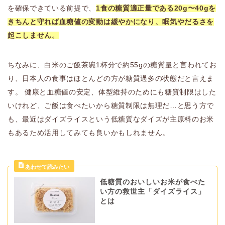
を確保できている前提で、
1食の糖質適正量である20g〜40gを
きちんと守れば血糖値の変動は緩やかになり、眠気やだるさを
起こしません。
ちなみに、白米のご飯茶碗1杯分で約55gの糖質量と言われてお
り、日本人の食事はほとんどの方が糖質過多の状態だと言えま
す。 健康と血糖値の安定、体型維持のためにも糖質制限はした
いけれど、ご飯は食べたいから糖質制限は無理だ…と思う方で
も、最近はダイズライスという低糖質なダイズが主原料のお米
もあるため活用してみても良いかもしれません。
低糖質のおいしいお米が食べた
い方の救世主「ダイズライス」
とは